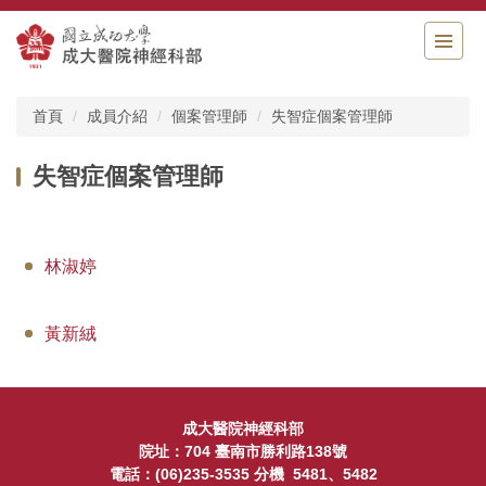
跳
到
主
要
內
首頁
成員介紹
個案管理師
失智症個案管理師
容
區
失智症個案管理師
林淑婷
黃新絨
成大醫院神
經科部
院址：704 臺南市勝利路138號
電話：(06)235-3535 分機 5481、5482